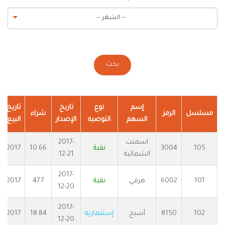
-- الشهر --
بحث
إسم
نوع
تاريخ
تاريخ
مسلسل
الرمز
شراء
السهم
التوصيه
الإصدار
البيع
اسمنت
2017-
105
3004
نقية
10.66
2017
الشمالية
12-21
2017-
101
6002
هرفي
نقية
47.7
2017
12-20
2017-
102
8150
أسيج
إستثماريه
18.84
2017
12-20