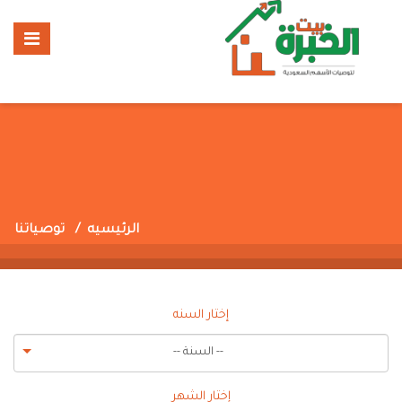
الرئيسيه
توصياتنا
إختار السنه
-- السنة --
إختار الشهر