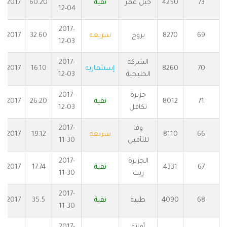
73
4250
جبل عمر
نقية
60.20
2017
12-04
2017-
69
8270
بروج
سريعه
32.60
2017
12-03
الشركة
2017-
70
8260
إستثماريه
16.10
2017
الخليجية
12-03
جزيرة
2017-
71
8012
نقية
26.20
2017
تكافل
12-03
وفا
2017-
66
8110
سريعه
19.12
2017
للتأمين
11-30
الجزيرة
2017-
67
4331
نقية
17.74
2017
ريت
11-30
2017-
68
4090
طيبة
نقية
35.5
2017
11-30