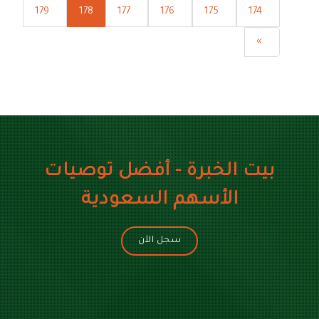
179
178
177
176
175
174
»
بيت الخبرة - أفضل توصيات
الأسهم السعودية
سجل الآن