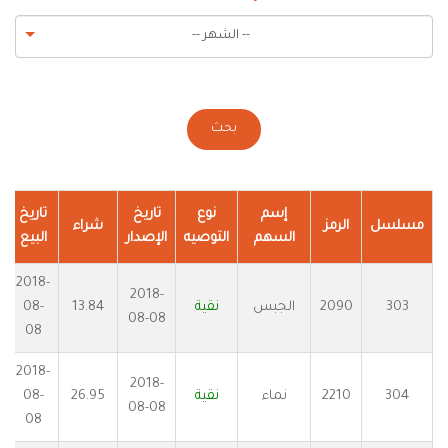
-- الشهر --
بحث
إسم
نوع
تاريخ
تاريخ
مسلسل
الرمز
شراء
السهم
التوصيه
الإصدار
البيع
2018-
2018-
303
2090
الجبس
نقية
13.84
08-
08-08
08
2018-
2018-
304
2210
نماء
نقية
26.95
08-
08-08
08