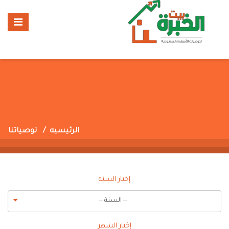
الرئيسيه
توصياتنا
إختار السنه
-- السنة --
إختار الشهر