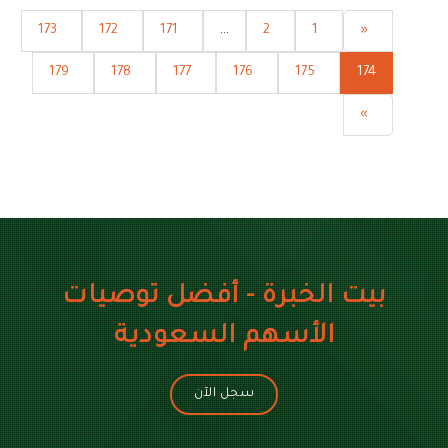
173
172
171
...
2
1
«
179
178
177
176
175
174
»
بيت الخبرة - أفضل توصيات
الأسهم السعودية
سجل الآن