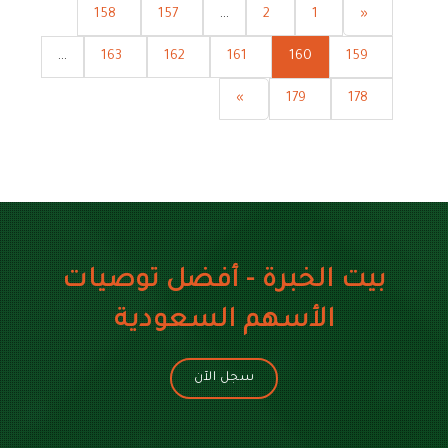
158
157
...
2
1
«
...
163
162
161
160
159
»
179
178
بيت الخبرة - أفضل توصيات
الأسهم السعودية
سجل الآن