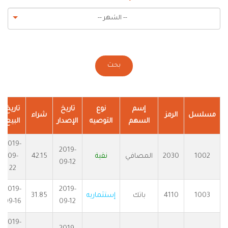
-- الشهر --
بحث
إسم
نوع
تاريخ
تاريخ
مسلسل
الرمز
شراء
السهم
التوصيه
الإصدار
البيع
2019-
2019-
1002
2030
المصافي
نقية
42.15
09-
09-12
22
2019-
2019-
1003
4110
باتك
إستثماريه
31.85
09-16
09-12
2019-