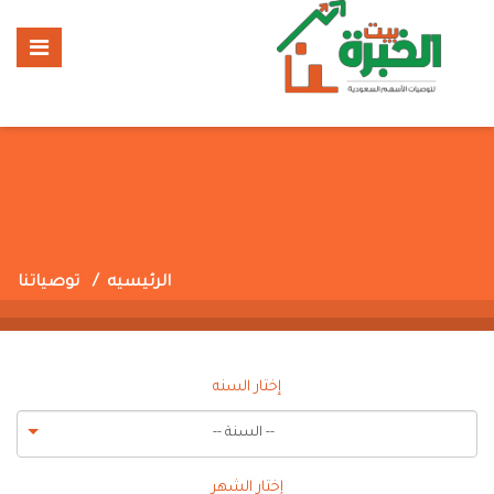
الرئيسيه
توصياتنا
إختار السنه
-- السنة --
إختار الشهر